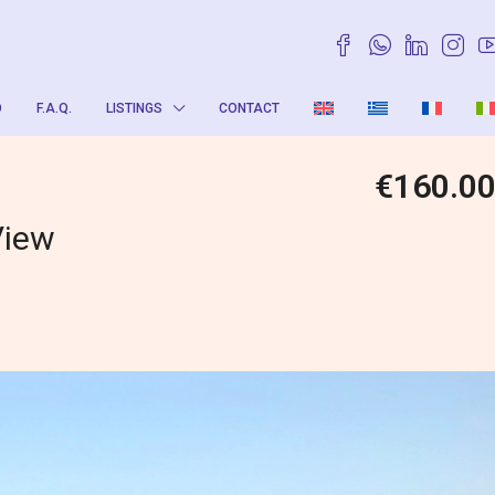
O
F.A.Q.
LISTINGS
CONTACT
€160.0
View