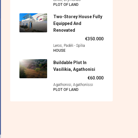
PLOT OF LAND
Two-Storey House Fully
Equipped And
Renovated
€350.000
Leros, Padèli - Spìlia
HOUSE
Buildable Plot In
Vasilikia, Agathonisi
€60.000
Agathonisi, Agathonìssi
PLOT OF LAND