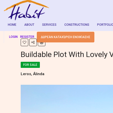
HOME
ABOUT
SERVICES
CONSTRUCTIONS
PORTFOLI
LOGIN
REGISTER
ΔΩΡΕΆΝ ΚΑΤΑΧΏΡΙΣΗ ΕΝΟΙΚΊΑΣΗΣ
Buildable Plot With Lovely 
FOR SALE
Leros, Álinda