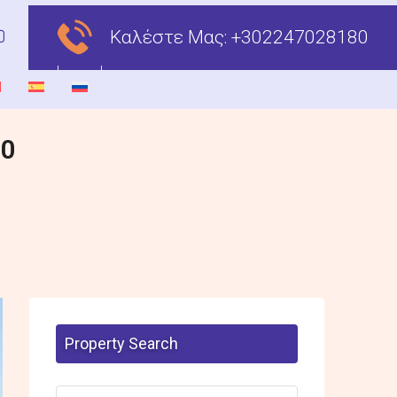
Καλέστε Μας:
+302247028180
00
Property Search