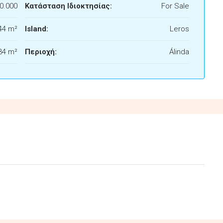
0.000
Κατάσταση Ιδιοκτησίας:
For Sale
44 m²
Island:
Leros
34 m²
Περιοχή:
Álinda