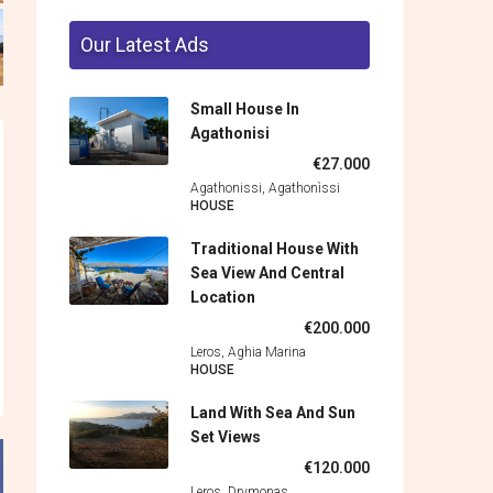
Our Latest Ads
Small House In
Agathonisi
€27.000
Agathonissi, Agathonìssi
HOUSE
Traditional House With
Sea View And Central
Location
€200.000
Leros, Aghia Marina
HOUSE
Land With Sea And Sun
Set Views
€120.000
Leros, Drymonas